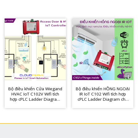
Bộ điều khiển Cửa Wiegand
Bộ điều khiển HỒNG NGOẠI
HVAC IoT C102V Wifi tích
IR IoT C102 Wifi tích hợp
hợp cPLC Ladder Diagram
cPLC Ladder Diagram cho
cho tòa nhà, phòng server,
máy lạnh, HVAC, nhà nấm,
y tế,…
nhà thông minh, y tế