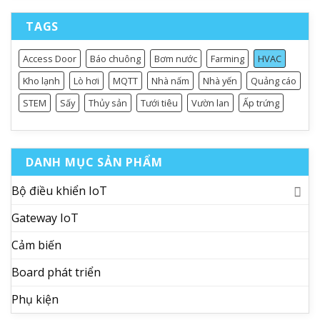
TAGS
Access Door
Báo chuông
Bơm nước
Farming
HVAC
Kho lạnh
Lò hơi
MQTT
Nhà nấm
Nhà yến
Quảng cáo
STEM
Sấy
Thủy sản
Tưới tiêu
Vườn lan
Ấp trứng
DANH MỤC SẢN PHẨM
Bộ điều khiển IoT
Gateway IoT
Cảm biến
Board phát triển
Phụ kiện