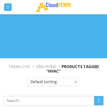
Skip
to
content
TRANG CHỦ
/
SẢN PHẨM
/
PRODUCTS TAGGED
“HVAC”
Search
for: