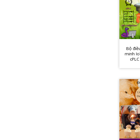
Bộ điề
minh Io
cPLC