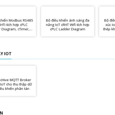
 khiển Modbus RS485
Bộ điều khiển ánh sáng đa
Bộ điề
RHTi tích hợp cPLC
năng IoT cRHT Wifi tích hợp
xúc I
 Diagram, cTimer,
cPLC Ladder Diagram
thép kh
MQTT, MicroPython,…
L
Y IOT
ị cHive MQTT Broker
 IoT cho thu thập dữ
điều khiển phân tán
ẾN