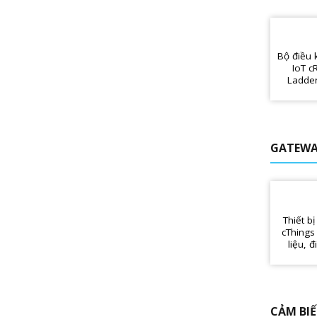
Bộ điều
IoT c
Ladder
cMesh, 
GATEWA
Thiết b
cThings
liệu, 
CẢM BI