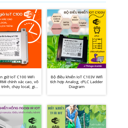
n giờ IoT C100 WiFi
Bộ điều khiển IoT C103V Wifi
RMI chính xác cao, vô
tích hợp Analog, cPLC Ladder
 trình, chạy local, giá
Diagram
rẻ