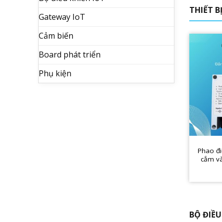
THIẾT B
Gateway IoT
Cảm biến
Board phát triển
Phụ kiện
Phao đ
cắm và
BỘ ĐIỀU