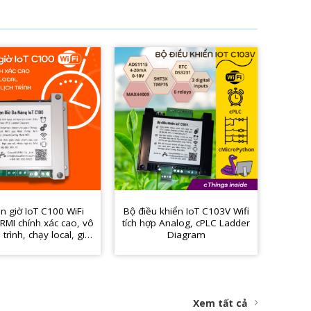
n giờ IoT C100 WiFi
Bộ điều khiển IoT C103V Wifi
Bộ đi
RMI chính xác cao, vô
tích hợp Analog, cPLC Ladder
minh I
 trình, chạy local, giá
Diagram
cPL
rẻ
Xem tất cả