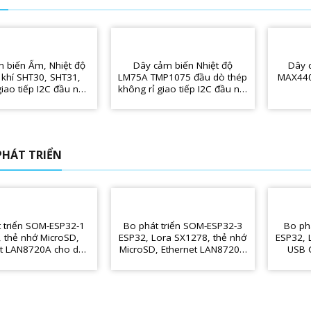
 biến Ẩm, Nhiệt độ
Dây cảm biến Nhiệt độ
Dây 
khí SHT30, SHT31,
LM75A TMP1075 đầu dò thép
MAX440
iao tiếp I2C đầu nối
không rỉ giao tiếp I2C đầu nối
USB 2.0A
USB 2.0A
PHÁT TRIỂN
 triển SOM-ESP32-1
Bo phát triển SOM-ESP32-3
Bo phá
 thẻ nhớ MicroSD,
ESP32, Lora SX1278, thẻ nhớ
ESP32, 
et LAN8720A cho dự
MicroSD, Ethernet LAN8720A
USB C
án IoT
cho dự án IoT
độn