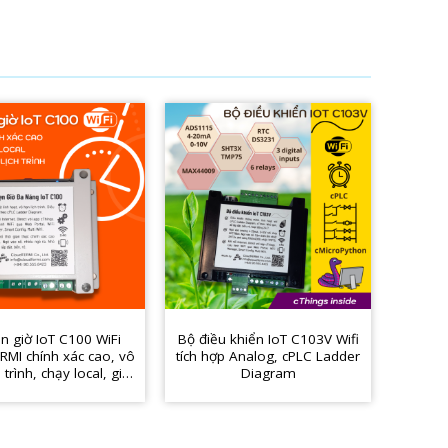
n giờ IoT C100 WiFi
Bộ điều khiển IoT C103V Wifi
Bộ đi
RMI chính xác cao, vô
tích hợp Analog, cPLC Ladder
minh I
 trình, chạy local, giá
Diagram
cPL
rẻ