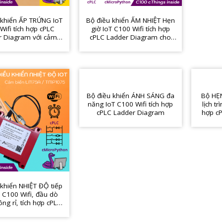
 khiển ẤP TRỨNG IoT
Bộ điều khiển ẨM NHIỆT Hẹn
Wifi tích hợp cPLC
giờ IoT C100 Wifi tích hợp
r Diagram với cảm
cPLC Ladder Diagram cho
nhiệt chính xác cao,
sấy, kho lạnh, ấp trứng,
tỷ lệ nở cao
vườn lan, nhà nấm
Bộ điều khiển ÁNH SÁNG đa
Bộ HẸN
năng IoT C100 Wifi tích hợp
lịch tr
cPLC Ladder Diagram
hợp c
 khiển NHIỆT ĐỘ tiếp
T C100 Wifi, đầu dò
ng rỉ, tích hợp cPLC
adder Diagram