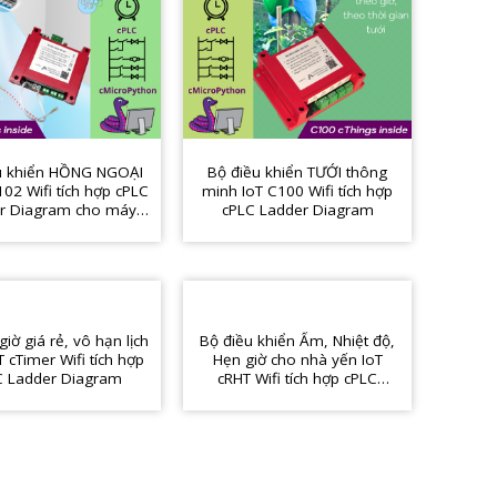
u khiển HỒNG NGOẠI
Bộ điều khiển TƯỚI thông
102 Wifi tích hợp cPLC
minh IoT C100 Wifi tích hợp
r Diagram cho máy
cPLC Ladder Diagram
HVAC, nhà nấm, nhà
hông minh, y tế
iờ giá rẻ, vô hạn lịch
Bộ điều khiển Ẩm, Nhiệt độ,
oT cTimer Wifi tích hợp
Hẹn giờ cho nhà yến IoT
C Ladder Diagram
cRHT Wifi tích hợp cPLC
Ladder Diagram