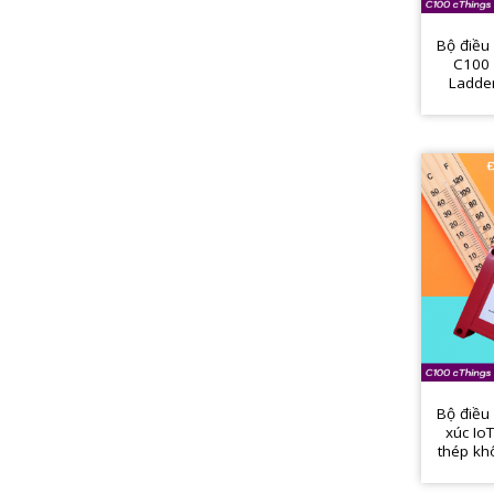
Bộ điều
C100 
Ladde
biến ẩm 
Bộ điều
xúc Io
thép khô
L