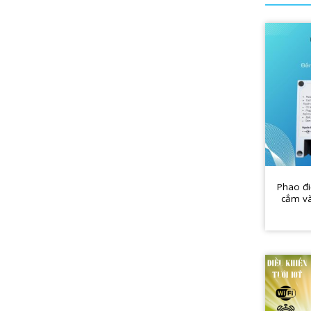
Phao đ
cắm và