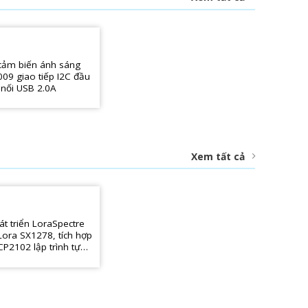
cảm biến ánh sáng
09 giao tiếp I2C đầu
nối USB 2.0A
Xem tất cả
t triển LoraSpectre
Lora SX1278, tích hợp
P2102 lập trình tự
g, cho dự án IoT