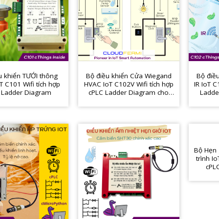
u khiển TƯỚI thông
Bộ điều khiển Cửa Wiegand
Bộ điề
T C101 Wifi tích hợp
HVAC IoT C102V Wifi tích hợp
IR IoT C
 Ladder Diagram
cPLC Ladder Diagram cho
Ladde
tòa nhà, phòng server, y tế,
lạnh, 
…
t
Bộ Hẹn g
trình I
cPL