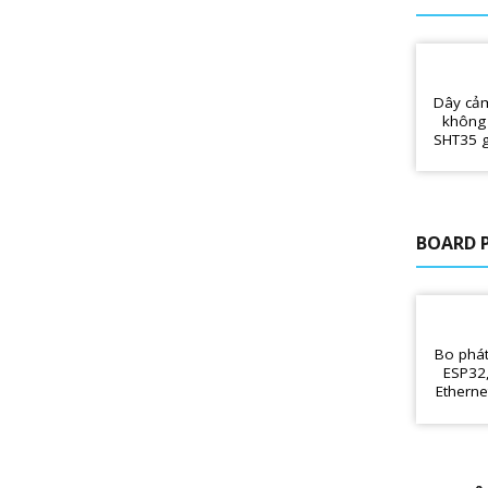
Dây cảm
không 
SHT35 g
BOARD 
Bo phát
ESP32,
Ethern