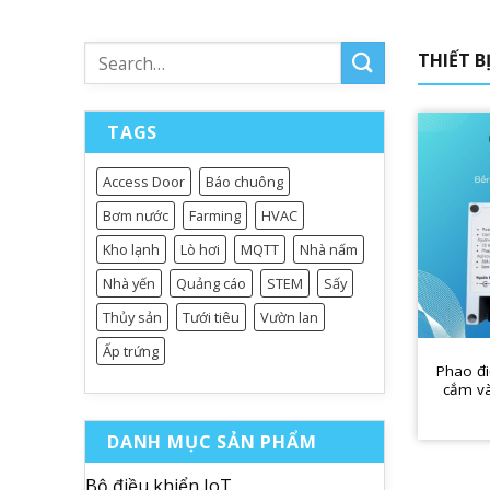
Search
THIẾT B
for:
TAGS
Access Door
Báo chuông
Bơm nước
Farming
HVAC
Kho lạnh
Lò hơi
MQTT
Nhà nấm
Nhà yến
Quảng cáo
STEM
Sấy
Thủy sản
Tưới tiêu
Vườn lan
Ấp trứng
Phao đ
cắm và
DANH MỤC SẢN PHẨM
Bộ điều khiển IoT