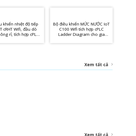
u khiển nhiệt độ tiếp
Bộ điều khiển MỨC NƯỚC IoT
oT cRHT Wifi, đầu dò
C100 Wifi tích hợp cPLC
ông rỉ, tích hợp cPLC
Ladder Diagram cho gia
adder Diagram
đình, nhà trọ, hotel, nhà yến,
farming
Xem tất cả
Xem tất cả