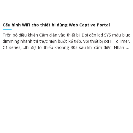
Cấu hình WiFi cho thiết bị dùng Web Captive Portal
Trên bộ điều khiển Cắm điện vào thiết bị. Đợi đèn led SYS màu blue
dimming nhanh thì thực hiện bước kế tiếp. Với thiết bị cRHT, cTimer,
C1 series,…thì đợi tối thiểu khoảng 30s sau khi cắm điện. Nhấn và
giữ nút SYS (System button) trong 8 giây. Nút màu xanh green gần
đèn led SYS màu blue. Còn với trong hình là nút số 4. Quan sát đèn
SYS LED màu xanh blue. Khi thấy đợt chớp chậm lần 2 thì thả nút
nhấn ra. Hình minh họa. Trên điện thoại thông minh Bật danh sách
WiFi hiện có. Chọn Wifi tương ứng với mã trên thiết bị. Với thiết bị
cRHT thì tên WiFi là crht-<12 ký tự>, ví dụ crht-ac67b20f0d64. Với
thiết bị C1, tên WiFi là c1-ac67b20f0d64. Với thiết bị cTimer, tên WiFi
là ctimer-ac67b20f0d64. Với thiết bị cHive MQTT Broker, thì tên WiFi
là......