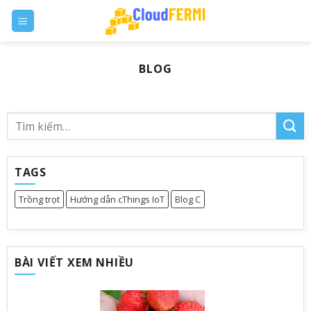
Skip
to
content
BLOG
TAGS
Trồng trọt
Hướng dẫn cThings IoT
Blog C
BÀI VIẾT XEM NHIỀU