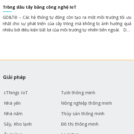
Trồng dâu tây bằng công nghệ IoT
GD&TĐ – Các hệ thống tự động còn tạo ra một môi trường tối ưu
nhất cho sự phát triển của cây trồng mà không bị ảnh hưởng quá
nhiều bởi điều kiện bất lợi của môi trường tự nhiên bên ngoài. Dâu
tây phát triển tốt khi ứng dụng công nghệ mới.Nhàn như trồng dâu
tây Không cần phải vất vả chăm sóc, tưới bón, người nông dân
trồng dâu tây có thể điều khiển tự động hoàn toàn bằng hệ thống
IoT. Đây là sản phẩm của Công ty TNHH CloudFERMI, 425/38
Nguyễn Đình Chiểu, F5, Q3, TPHCM vừa được trưng bày giới thiệu
tại Techmart Nông nghiệp và Công nghệ sau thu hoạch năm 2022,
tổ chức bằng hình thức trực tiếp kết hợp trực tuyến. KS Lê Xuân Huy
Giải pháp
cho biết, IoT (Internet of Things) có thể được hiểu liên kết các thiết
bị vật......
cThings IoT
Tưới thông minh
Nhà yến
Nông nghiệp thông minh
Nhà nấm
Thủy sản thông minh
Sấy, Kho lạnh
Đô thị thông minh