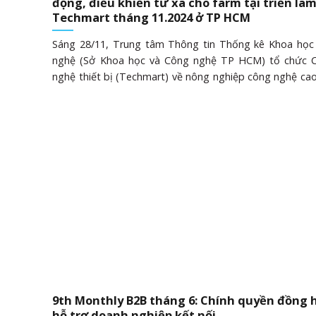
động, điều khiển từ xa cho farm tại triển lã
Techmart tháng 11.2024 ở TP HCM
Sáng 28/11, Trung tâm Thông tin Thống kê Khoa học
nghệ (Sở Khoa học và Công nghệ TP HCM) tổ chức 
nghệ thiết bị (Techmart) về nông nghiệp công nghệ ca
nghệ chế biến sau thu hoạch. Triển lãm giới thiệu các 
của hơn 50 đơn vị đến từ các viện nghiên cứu, trường
doanh nghiệp… Phát biểu khai mạc, Phó giám đốc Sở 
và Công nghệ TP HCM Nguyễn Thị Kim Huệ, cho biết tr
hướng của thành phố đến năm 2030, tầm nhìn 2050 t
trung tâm nông nghiệp công nghệ cao, trung tâm côn
và dịch vụ phục vụ nông nghiệp hiện đại. Trong đó, Te
hoạt động thường niên với mục tiêu thúc đẩy phát t
trường khoa học và công nghệ, giúp kết nối các bên mua b
9th Monthly B2B tháng 6: Chính quyền đồng 
hỗ trợ doanh nghiệp kết nối