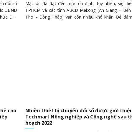
ển đổi số
Mặc dù đã đạt đến mức ổn định, tuy nhiên, việc liê
 do UBND
TPHCM và các tỉnh ABCD Mekong (An Giang – Bến 
hức. Đến
Thơ – Đồng Tháp) vẫn còn nhiều khó khăn. Để đả
 diễn giả
triển bền vững, cần tăng cường hoạt động xúc tiến 
ạo đến từ
và kết nối tiêu thụ sản phẩm giữa TPHCM và 
ước; các
Mekong. Ngày hội khởi nghiệp – Phiên chợ khởi n
nh nghiệp
trong khuôn khổ Diễn đàn Mekong Connect 2022. 
. Các đại
Linh Còn nhiều “điểm nghẽn” Thực tế, Cần Thơ và
ông Đồng
phương khác trong vùng ĐBSCL đã sử dụng hiệu quả l
n mạnh ý
mình để xây dựng vùng nông nghiệp hàng hóa tập tr
mới sáng
lớn và hình thành nhiều vùng nguyên liệu. Tuy nhiên
cáo kinh tế thường niên về ĐBSCL của Liên đoàn Thư
Công nghiệp......
ghệ cao
Nhiều thiết bị chuyển đổi số được giới thiệu
iệp
Techmart Nông nghiệp và Công nghệ sau t
hoạch 2022