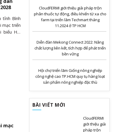
g dân
 2028
CloudFERMI giới thiệu giải pháp trộn
phân thuốc tự động, điều khiển từ xa cho
 tỉnh Bình
farm tại triển lãm Techmart tháng
 mạc triển
11.2024 ở TP HCM
 biểu Hội
-2028. Đến
Diễn đàn Mekong Connect 2022: Nâng
UVBTV Tỉnh
chất lượng liên kết, tích hợp để phát triển
 Bùi Thanh
bền vững
guyễn Minh
tỉnh Bình
Hội chợ triển lãm Giống nông nghiệp
 và các đơn
công nghệ cao TP.HCM quy tụ hàng loạt
iển lãm năm
sản phẩm nông nghiệp đặc thù
h tham quan
ọng......
BÀI VIẾT MỚI
CloudFERMI
giới thiệu giải
ai mạc
pháp trộn