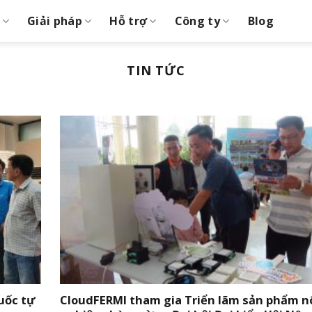
Giải pháp
Hỗ trợ
Công ty
Blog
TIN TỨC
huốc tự
CloudFERMI tham gia Triển lãm sản phẩm 