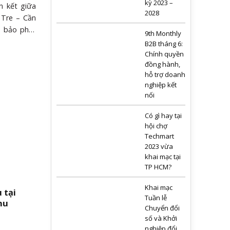
kỳ 2023 –
n kết giữa
2028
Tre – Cần
m bảo phát
9th Monthly
thương mại
B2B tháng 6:
vùng ABCD
Chính quyền
đồng hành,
ghiệp xanh
hỗ trợ doanh
Ảnh: Phong
nghiệp kết
 nhiều địa
nối
ợi thế của
ung quy mô
Có gì hay tại
, theo Báo
hội chợ
ơng mại và
Techmart
2023 vừa
khai mạc tại
TP HCM?
Khai mạc
 tại
Tuần lễ
hu
Chuyển đổi
số và Khởi
nghiệp đổi