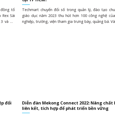
 đồng tổ
Techmart chuyển đổi số trong quản lý, đào tạo ch
n Rex Sài
giáo dục năm 2023 thu hút hơn 100 công nghệ củ
 3 và Hệ
nghiệp, trường, viện tham gia trưng bày, quảng bá. V
m gia của
5, tại Sàn Giao dịch Công nghệ (79 Trương Định
cả doanh
TP.HCM), diễn ra sự kiện quan trọng mang tên “Chợ
à câu lạc
và Thiết bị – Techmart Chuyển đổi số trong quản l
 là thúc
chuyên ngành giáo dục 2023” do Trung tâm Thông ti
 bày sản
kê Khoa học – Công nghệ (CESTI, Sở Khoa học – 
Ông Trần
TP.HCM) tổ chức. Trong khoảng thời gian 2 ngày (30
 đánh giá
Techmart đã thực hiện ba hoạt động chủ chốt bao
h nghiệp
bày và giới thiệu công nghệ cùng thiết bị, chuỗi hộ
thiệu công nghệ, và tư vấn từ các chuyên gia về côn
quan đến......
ệp đổi
Diễn đàn Mekong Connect 2022: Nâng chất
liên kết, tích hợp để phát triển bền vững