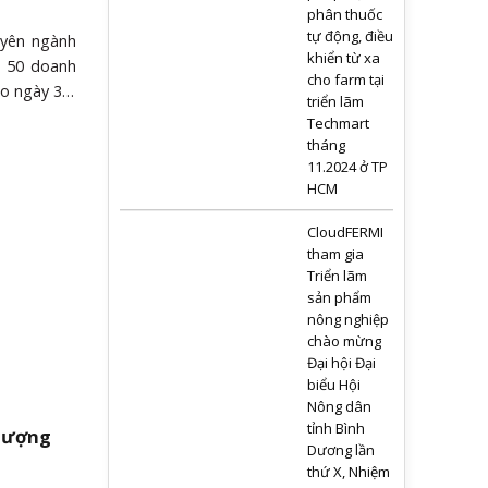
phân thuốc
tự động, điều
uyên ngành
khiển từ xa
a 50 doanh
cho farm tại
ào ngày 30-
triển lãm
, quận 1,
Techmart
 Công nghệ
tháng
ý, đào tạo
11.2024 ở TP
HCM
n và Thống
Công nghệ
CloudFERMI
 và 31-5),
tham gia
 gồm trưng
Triển lãm
i thảo giới
sản phẩm
g nghệ liên
nông nghiệp
chào mừng
Đại hội Đại
biểu Hội
Nông dân
tỉnh Bình
 lượng
Dương lần
thứ X, Nhiệm