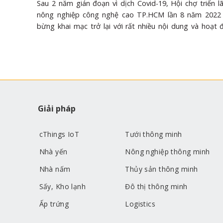
Sau 2 năm gián đoạn vì dịch Covid-19, Hội chợ triển 
nông nghiệp công nghệ cao TP.HCM lần 8 năm 2022
bừng khai mạc trở lại với rất nhiều nội dung và hoạt
sắc. Hội chợ triển lãm Giống nông nghiệp công nghệ
nhiều sản phẩm OCOP Hội chợ triển lãm Giống nông ng
nghệ cao lần 8 năm 2022 đã khai mạc ngày 18/8 tại T
sự tham gia đa dạng của hàng loạt sản phẩm OCOP đế
vùng miền, đem lại sự phong phú và mới mẻ cho sự kiện
chợ triển lãm Giống nông nghiệp công nghệ cao lần 8
do UBND TP.HCM tổ chức, khai mạc ngày 18/8. Ảnh: N
Giải pháp
Theo ông Đinh Minh Hiệp – Giám đốc Sở NNPTNT TP.
chợ triển lãm này hướng tới việc......
cThings IoT
Tưới thông minh
Nhà yến
Nông nghiệp thông minh
Nhà nấm
Thủy sản thông minh
Sấy, Kho lạnh
Đô thị thông minh
Ấp trứng
Logistics