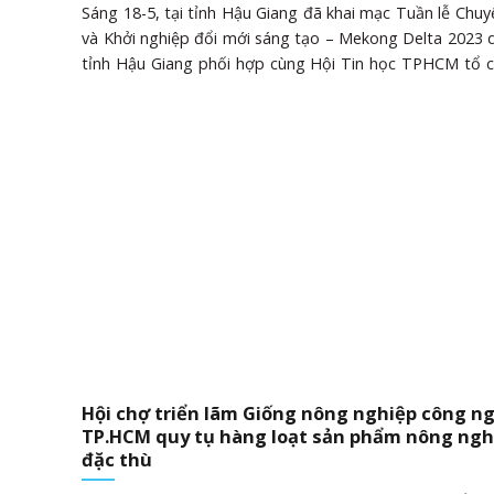
Sáng 18-5, tại tỉnh Hậu Giang đã khai mạc Tuần lễ Chuy
và Khởi nghiệp đổi mới sáng tạo – Mekong Delta 2023
tỉnh Hậu Giang phối hợp cùng Hội Tin học TPHCM tổ c
tham dự lễ khai mạc có hơn 1.000 đại biểu là chuyên gia,
hàng đầu về chuyển đổi số, khởi nghiệp đổi mới sáng t
các bộ ngành Trung ương; các cơ quan quản lý nhà n
hiệp hội, hội ngành nghề; các tổ chức, tập đoàn, doa
tỉnh Hậu Giang, TPHCM và nhiều tỉnh thành trong nước
biểu tham quan một gian trưng bày Tại lễ khai mạc, 
Văn Thanh, Chủ tịch UBND tỉnh Hậu Giang, đã nhấ
nghĩa của Tuần lễ Chuyển đổi số và Khởi nghiệp đổi 
tạo – Mekong Delta 2023. Sự......
Hội chợ triển lãm Giống nông nghiệp công n
TP.HCM quy tụ hàng loạt sản phẩm nông ngh
đặc thù