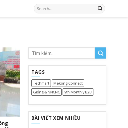
Search
for:
TAGS
Techmart
Mekong Connect
Giống & NNCNC
9th Monthly B2B
BÀI VIẾT XEM NHIỀU
nông