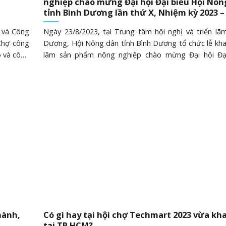
m
nghiệp chào mừng Đại hội Đại biểu Hội Nôn
tỉnh Bình Dương lần thứ X, Nhiệm kỳ 2023 –
 và Công
Ngày 23/8/2023, tại Trung tâm hội nghị và triển lãm
Chợ công
Dương, Hội Nông dân tỉnh Bình Dương tổ chức lễ khai
o và công
lãm sản phẩm nông nghiệp chào mừng Đại hội Đại
công nghệ
Nông dân tỉnh Bình Dương lần thứ X, nhiệm kỳ 2023
 đại học,
dự lễ khai mạc triển lãm có ông Mai Hùng Dũng – 
Khoa học
ủy, Phó Chủ tịch Thường trực UBND tỉnh; đồng chí
ong định
Nhân – UVBTV, Trưởng Ban Dân vận Tỉnh ủy; ông N
rở thành
Châu – Phó giám đốc Sở Khoa học và Công nghệ 
g nghiệp
Dương cùng với đại diện lãnh đạo các sở, ban, ngành
chmart là
vị tham gia triển lãm. Diễn ra đến ngày 25/8/2023, tr
riển thị
nay có 34 gian hàng trưng bày, giới thiệu đến khác
án,......
những sản phẩm nông nghiệp chủ lực với các nội dung tr
hành,
Có gì hay tại hội chợ Techmart 2023 vừa kh
tại TP HCM?