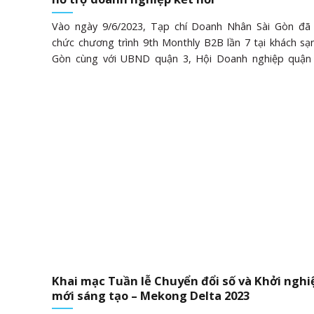
Vào ngày 9/6/2023, Tạp chí Doanh Nhân Sài Gòn đã
chức chương trình 9th Monthly B2B lần 7 tại khách sạ
Gòn cùng với UBND quận 3, Hội Doanh nghiệp quận
thống Luật Thịnh Trí. Chương trình đã thu hút sự tha
hơn 100 doanh nghiệp trong và ngoài quận, bao gồm 
nghiệp từ các tỉnh lân cận, cũng như các hiệp hội, hội, v
bộ doanh nghiệp trong TP.HCM. Mục tiêu của sự kiện
đẩy kết nối doanh nghiệp quận 3 thông qua trưng
phẩm, giới thiệu dịch vụ và tạo cơ hội kinh doanh. 
Hoàng, Tổng biên tập Tạp chí Doanh Nhân Sài Gòn, đã
cao sự phối hợp nhiệt tình từ UBND quận 3, Hội Doan
quận 3 và Hệ thống Luật Thịnh Trí trong......
Khai mạc Tuần lễ Chuyển đổi số và Khởi nghi
mới sáng tạo – Mekong Delta 2023