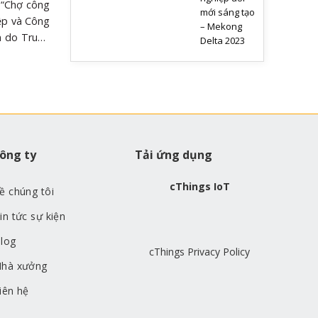
 “Chợ công
mới sáng tạo
ệp và Công
– Mekong
n do Trung
Delta 2023
ệ (CESTI,
. Các đại
ũng – Giám
t biểu tại
ông nghiệp
thấy rằng,
i mới sáng
ông ty
Tải ứng dụng
n khai tích
cThings IoT
ề chúng tôi
in tức sự kiện
log
cThings Privacy Policy
hà xưởng
iên hệ