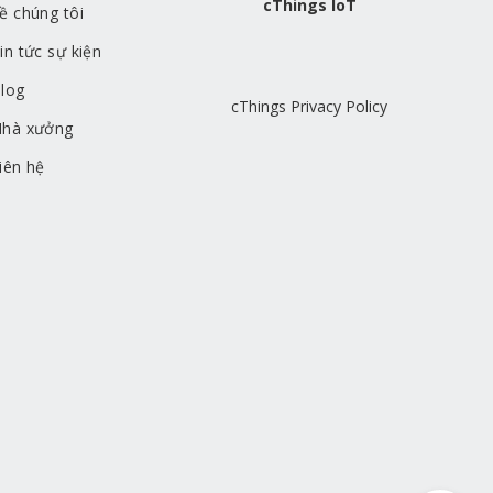
cThings IoT
ề chúng tôi
in tức sự kiện
log
cThings Privacy Policy
hà xưởng
iên hệ