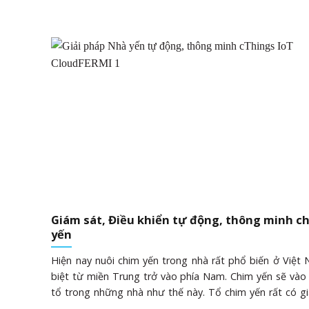
Giám sát, Điều khiển tự động, thông minh c
yến
Hiện nay nuôi chim yến trong nhà rất phổ biến ở Việt
biệt từ miền Trung trở vào phía Nam. Chim yến sẽ vào
tổ trong những nhà như thế này. Tổ chim yến rất có giá
tế. Nên việc dẫn dụ, tăng đàn trong nhà chim luôn là đề