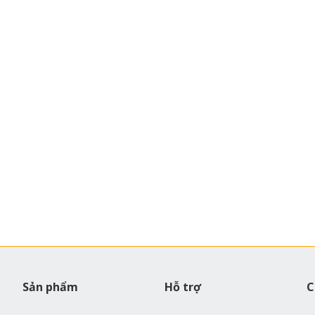
sát, Điều
rnet Việc
 và điều
nh sáng,
, duy trì
 nhà. Nếu
Sản phẩm
Hỗ trợ
C