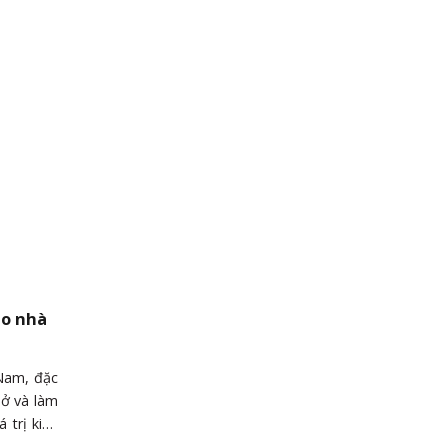
ho nhà
 Nam, đặc
 ở và làm
 trị kinh
 tài nóng