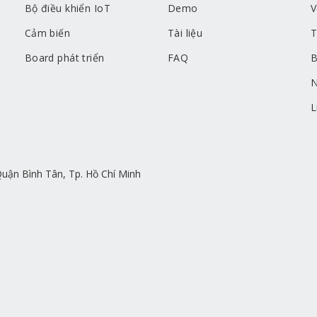
Bộ điều khiển IoT
Demo
V
Cảm biến
Tài liệu
T
Board phát triển
FAQ
B
N
L
uận Bình Tân, Tp. Hồ Chí Minh