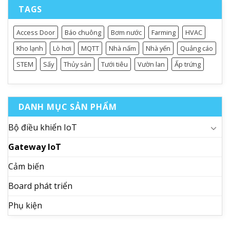
TAGS
Access Door
Báo chuông
Bơm nước
Farming
HVAC
Kho lạnh
Lò hơi
MQTT
Nhà nấm
Nhà yến
Quảng cáo
STEM
Sấy
Thủy sản
Tưới tiêu
Vườn lan
Ấp trứng
DANH MỤC SẢN PHẨM
Bộ điều khiển IoT
Gateway IoT
Cảm biến
Board phát triển
Phụ kiện