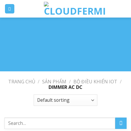
Skip
to
content
TRANG CHỦ
/
SẢN PHẨM
/
BỘ ĐIỀU KHIỂN IOT
/
DIMMER AC DC
Search
for: