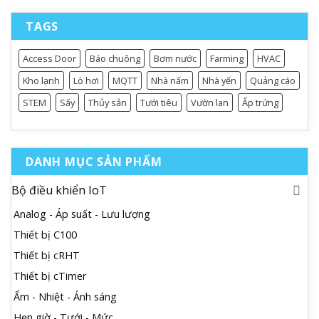
TAGS
Access Door
Báo chuông
Bơm nước
Farming
HVAC
Kho lạnh
Lò hơi
MQTT
Nhà nấm
Nhà yến
Quảng cáo
STEM
Sấy
Thủy sản
Tưới tiêu
Vườn lan
Ấp trứng
DANH MỤC SẢN PHẨM
Bộ điều khiển IoT
Analog - Áp suất - Lưu lượng
Thiết bị C100
Thiết bị cRHT
Thiết bị cTimer
Ẩm - Nhiệt - Ánh sáng
Hẹn giờ - Tưới - Mức