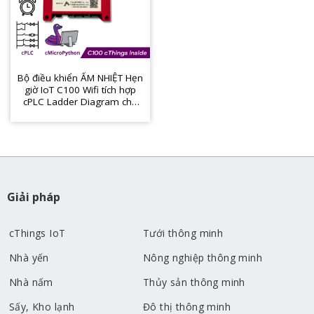
Bộ điều khiển ẨM NHIỆT Hẹn
giờ IoT C100 Wifi tích hợp
cPLC Ladder Diagram cho
sấy, kho lạnh, ấp trứng,
vườn lan, nhà nấm
Giải pháp
cThings IoT
Tưới thông minh
Nhà yến
Nông nghiệp thông minh
Nhà nấm
Thủy sản thông minh
Sấy, Kho lạnh
Đô thị thông minh