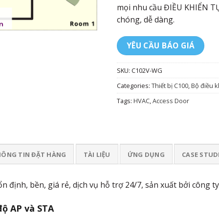
mọi nhu cầu ĐIỀU KHIỂN 
chóng, dễ dàng.
YÊU CẦU BÁO GIÁ
SKU:
C102V-WG
Categories:
Thiết bị C100
,
Bộ điều k
Tags:
HVAC
,
Access Door
ÔNG TIN ĐẶT HÀNG
TÀI LIỆU
ỨNG DỤNG
CASE STUD
định, bền, giá rẻ, dịch vụ hỗ trợ 24/7, sản xuất bởi công t
 độ AP và STA