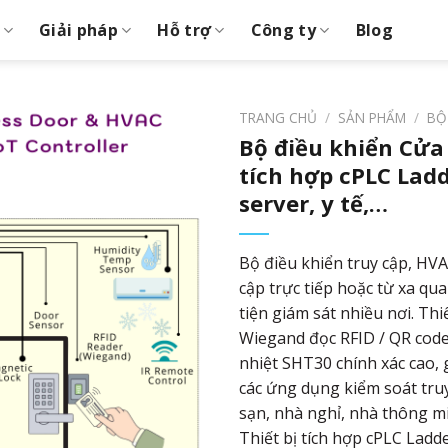
Giải pháp
Hỗ trợ
Công ty
Blog
TRANG CHỦ
/
SẢN PHẨM
/
BỘ
Bộ điều khiển Cửa
tích hợp cPLC Lad
server, y tế,…
Bộ điều khiển truy cập, HVA
cập trực tiếp hoặc từ xa qua
tiện giám sát nhiều nơi. Thiế
Wiegand đọc RFID / QR code,
nhiệt SHT30 chính xác cao, 
các ứng dụng kiểm soát truy
sạn, nhà nghỉ, nhà thông m
Thiết bị tích hợp cPLC Ladd