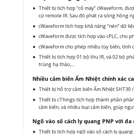
Thiết bị tích hợp “cổ máy” cWaveform, đư
cứ remote IR. Sau đó phát ra sóng hồng ng
cWaveform tích hợp khả năng “nén” dữ liệu
cWaveform được tích hợp vào cPLC, cho ph
cWaveform cho phép nhiều tùy biến, tinh c
Thiết bị tích hợp 01 bộ thu IR, và 02 bộ 
trùng hạ thảo,…
Nhiều cảm biến Ẩm Nhiệt chính xác c
Thiết bị hỗ trợ cảm biến Ẩm Nhiệt SHT30 /
Thiết bị cThings tích hợp thành phần phầ
cảm biến, và nhiều loại cảm biến, giúp ngư
Ngõ vào số cách ly quang PNP với đa
Thiết bị tích hợp ngõ vào số cách ly quan