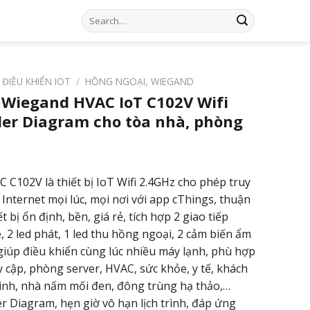
Search
for:
 ĐIỀU KHIỂN IOT
/
HỒNG NGOẠI, WIEGAND
 Wiegand HVAC IoT C102V Wifi
der Diagram cho tòa nhà, phòng
C C102V là thiết bị IoT Wifi 2.4GHz cho phép truy
 Internet mọi lúc, mọi nơi với app cThings, thuận
t bị ổn định, bền, giá rẻ, tích hợp 2 giao tiếp
 2 led phát, 1 led thu hồng ngoại, 2 cảm biến ẩm
giúp điều khiển cùng lúc nhiều máy lạnh, phù hợp
 cập, phòng server, HVAC, sức khỏe, y tế, khách
inh, nhà nấm mối đen, đông trùng hạ thảo,…
er Diagram, hẹn giờ vô hạn lịch trình, đáp ứng