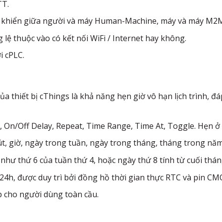
TT.
u khiển giữa người và máy Human-Machine, máy và máy M2
ng lệ thuộc vào có kết nối WiFi / Internet hay không.
i cPLC.
ủa thiết bị cThings là khả năng hẹn giờ vô hạn lịch trình, 
, On/Off Delay, Repeat, Time Range, Time At, Toggle. Hẹn ở 
t, giờ, ngày trong tuần, ngày trong tháng, tháng trong năm
hư thứ 6 của tuần thứ 4, hoặc ngày thứ 8 tính từ cuối thá
 24h, được duy trì bởi đồng hồ thời gian thực RTC và pin CM
p cho người dùng toàn cầu.