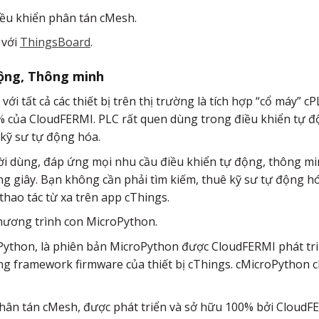
iều khiển phân tán cMesh.
 với
ThingsBoard
.
động, Thông minh
 với tất cả các thiết bị trên thị trường là tích hợp “cổ máy”
 của CloudFERMI. PLC rất quen dùng trong điều khiển tự độ
kỹ sư tự động hóa.
ời dùng, đáp ứng mọi nhu cầu điều khiển tự động, thông m
g giây. Bạn không cần phải tìm kiếm, thuê kỹ sư tự động hóa
thao tác từ xa trên app cThings.
 chương trình con MicroPython.
Python, là phiên bản MicroPython được CloudFERMI phát triển
 framework firmware của thiết bị cThings. cMicroPython cho
 phân tán cMesh, được phát triển và sở hữu 100% bởi Cloud