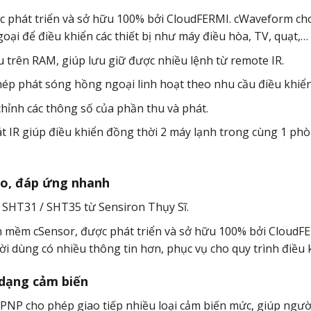
ợc phát triển và sở hữu 100% bởi CloudFERMI. cWaveform ch
oại để điều khiển các thiết bị như máy điều hòa, TV, quạt,…
 trên RAM, giúp lưu giữ được nhiều lệnh từ remote IR.
ép phát sóng hồng ngoại linh hoạt theo nhu cầu điều khiể
hỉnh các thông số của phần thu và phát.
phát IR giúp điều khiển đồng thời 2 máy lạnh trong cùng 1 p
ao, đáp ứng nhanh
 SHT31 / SHT35 từ Sensiron Thụy Sĩ.
n mềm cSensor, được phát triển và sở hữu 100% bởi CloudFE
ời dùng có nhiều thông tin hơn, phục vụ cho quy trình điều k
 dạng cảm biến
g PNP cho phép giao tiếp nhiều loại cảm biến mức, giúp ngườ