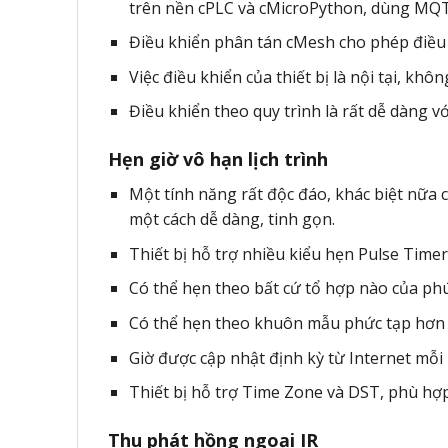
trên nền cPLC và cMicroPython, dùng MQ
Điều khiển phân tán cMesh cho phép điề
Việc điều khiển của thiết bị là nội tại, khô
Điều khiển theo quy trình là rất dễ dàng vớ
Hẹn giờ vô hạn lịch trình
Một tính năng rất độc đáo, khác biệt nữa c
một cách dễ dàng, tinh gọn.
Thiết bị hỗ trợ nhiều kiểu hẹn Pulse Timer
Có thể hẹn theo bất cứ tổ hợp nào của phú
Có thể hẹn theo khuôn mẫu phức tạp hơn n
Giờ được cập nhật định kỳ từ Internet mỗi
Thiết bị hỗ trợ Time Zone và DST, phù hợ
Thu phát hồng ngoại IR