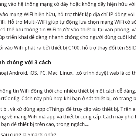
dàng vào hệ thống mạng có dây hoặc không dây hiện hữu với 
vào mạng WiFi hiện hữu, hỗ trợ thiết lập địa chỉ IP động với
Fi. Hỗ trợ Multi-WiFi giúp tự động lựa chọn mạng WiFi có s
có thể lưu thông tin WiFi trước vào thiết bị tại văn phòng, v
giúp triển khai dễ dàng nhanh chóng cho người dùng cuối kh
i vào WiFi phát ra bởi thiết bị C100, hỗ trợ thay đổi tên SSID
nh chóng với 3 cách
ại Android, iOS, PC, Mac, Linux,…có trình duyệt web là có th
hông tin WiFi đồng thời cho nhiều thiết bị một cách dễ dàn
Config. Cách này phù hợp khi bạn ở sát thiết bị, có trang b
ết bị, và xử dùng app cThings để truy cập vào thiết bị. Trên
năng về mạng WiFi mà app và thiết bị cung cấp. Cách này phù
 bạn để thiết bị trên cao, trong ngách,…
 sau cùng là SmartConfig.