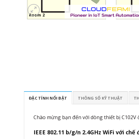
ĐẶC TÍNH NỔI BẬT
THÔNG SỐ KỸ THUẬT
TH
Chào mừng bạn đến với dòng thiết bị C102V ổn 
IEEE 802.11 b/g/n 2.4GHz WiFi với chế