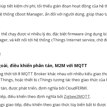
úp tiết kiệm chi phí, tối thiểu gián đoạn hoạt động của hệ 
 hệ thống cBoot Manager, ẩn đối với người dùng, giúp thao tá
thể chạy được vì nhiều lý do, đặc biệt firmware ứng dụng bị 
ger, và kết nối tới hệ thống cThings Internet service, chờ 
!
goài, điều khiển phân tán, M2M với MQTT
đồng thời tới 8 MQTT Broker khác nhau với nhiều kiểu giao
cThings, hoặc thiết bị cThings tương tác theo giao thức của
 tán, được phát triển, định nghĩa bởi CloudFERMI.
iếp, điều khiển theo định nghĩa bởi
Zigbee2MQTT
.
gs giao tiếp, điều khiển theo giao thức tùy biến bất kì đượ