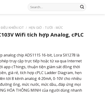
Search
for:
 ĐIỀU KHIỂN IOT
/
HẸN GIỜ - TƯỚI - MỨC
C103V Wifi tích hợp Analog, cPLC
p analog chip ADS1115 16-bit, Lora SX1278 là
 phép truy cập trực tiếp hoặc từ xa qua Internet
với app cThings, thuận tiện giám sát đồng thời
 bền, giá rẻ, tích hợp cPLC Ladder Diagram, hẹn
ợ lên tới 8 kênh analog 4-20mA, 0-10V cho nhiều
, đường ống, mức nước, mức dầu,..đáp ứng mọi
ĐỘNG HÓA THÔNG MINH của người dùng nhanh