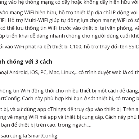
dàng vào hệ thống mạng có dây hoặc không dây hiện hữu với 
vào mạng WiFi hiện hữu, hỗ trợ thiết lập địa chỉ IP động với
Fi. Hỗ trợ Multi-WiFi giúp tự động lựa chọn mạng WiFi có s
có thể lưu thông tin WiFi trước vào thiết bị tại văn phòng, v
giúp triển khai dễ dàng nhanh chóng cho người dùng cuối kh
i vào WiFi phát ra bởi thiết bị C100, hỗ trợ thay đổi tên SSID
nh chóng với 3 cách
ại Android, iOS, PC, Mac, Linux,…có trình duyệt web là có th
hông tin WiFi đồng thời cho nhiều thiết bị một cách dễ dàn
Config. Cách này phù hợp khi bạn ở sát thiết bị, có trang b
ết bị, và xử dùng app cThings để truy cập vào thiết bị. Trên
năng về mạng WiFi mà app và thiết bị cung cấp. Cách này phù
 bạn để thiết bị trên cao, trong ngách,…
 sau cùng là SmartConfig.