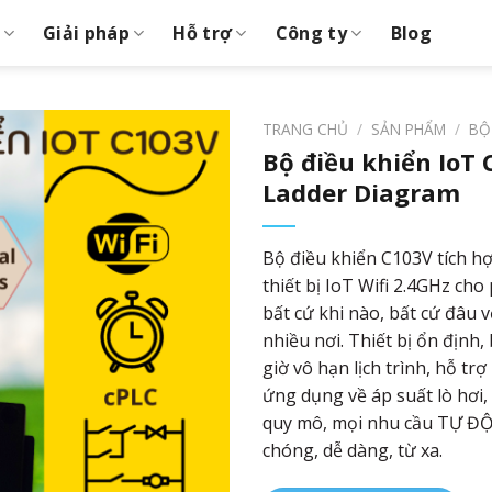
Giải pháp
Hỗ trợ
Công ty
Blog
TRANG CHỦ
/
SẢN PHẨM
/
BỘ
Bộ điều khiển IoT 
Ladder Diagram
Bộ điều khiển C103V tích hợ
thiết bị IoT Wifi 2.4GHz cho
bất cứ khi nào, bất cứ đâu 
nhiều nơi. Thiết bị ổn định,
giờ vô hạn lịch trình, hỗ tr
ứng dụng về áp suất lò hơi
quy mô, mọi nhu cầu TỰ 
chóng, dễ dàng, từ xa.