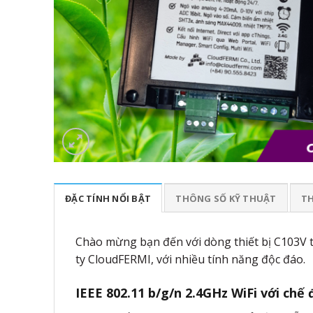
ĐẶC TÍNH NỔI BẬT
THÔNG SỐ KỸ THUẬT
TH
Chào mừng bạn đến với dòng thiết bị C103V tí
ty CloudFERMI, với nhiều tính năng độc đáo.
IEEE 802.11 b/g/n 2.4GHz WiFi với chế