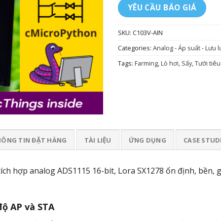
YÊU CẦU BÁO GIÁ
SKU:
C103V-AIN
Categories:
Analog - Áp suất - Lưu 
Tags:
Farming
,
Lò hơi
,
Sấy
,
Tưới tiêu
ÔNG TIN ĐẶT HÀNG
TÀI LIỆU
ỨNG DỤNG
CASE STUD
ch hợp analog ADS1115 16-bit, Lora SX1278 ổn định, bền, giá
 độ AP và STA