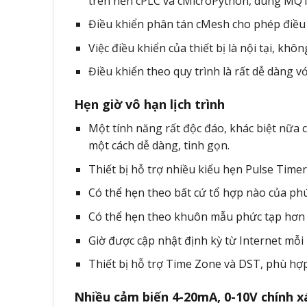
trên nền cPLC và cMicroPython, dùng MQ
Điều khiển phân tán cMesh cho phép điề
Việc điều khiển của thiết bị là nội tại, khô
Điều khiển theo quy trình là rất dễ dàng vớ
Hẹn giờ vô hạn lịch trình
Một tính năng rất độc đáo, khác biệt nữa c
một cách dễ dàng, tinh gọn.
Thiết bị hỗ trợ nhiều kiểu hẹn Pulse Timer
Có thể hẹn theo bất cứ tổ hợp nào của phú
Có thể hẹn theo khuôn mẫu phức tạp hơn n
Giờ được cập nhật định kỳ từ Internet mỗi
Thiết bị hỗ trợ Time Zone và DST, phù hợ
Nhiều cảm biến 4-20mA, 0-10V chính x