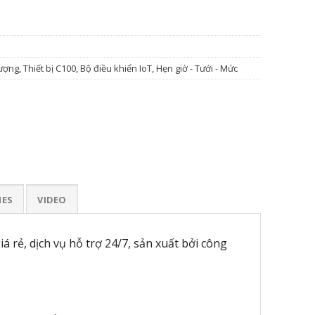
lượng
,
Thiết bị C100
,
Bộ điều khiển IoT
,
Hẹn giờ - Tưới - Mức
IES
VIDEO
 rẻ, dịch vụ hỗ trợ 24/7, sản xuất bởi công