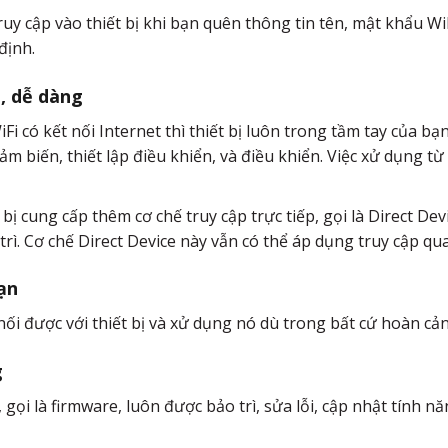
uy cập vào thiết bị khi bạn quên thông tin tên, mật khẩu WiF
định.
g, dễ dàng
Fi có kết nối Internet thì thiết bị luôn trong tầm tay của bạn
cảm biến, thiết lập điều khiển, và điều khiển. Việc xử dụng 
 bị cung cấp thêm cơ chế truy cập trực tiếp, gọi là Direct D
trì. Cơ chế Direct Device này vẫn có thể áp dụng truy cập q
ạn
nối được với thiết bị và xử dụng nó dù trong bất cứ hoàn cả
g
gọi là firmware, luôn được bảo trì, sửa lỗi, cập nhật tính nă