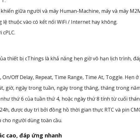
TT.
u khiển giữa người và máy Human-Machine, máy và máy M2
ng lệ thuộc vào có kết nối WiFi / Internet hay không.
i cPLC.
ủa thiết bị cThings là khả năng hẹn giờ vô hạn lịch trình, 
, On/Off Delay, Repeat, Time Range, Time At, Toggle. Hẹn ở 
t, giờ, ngày trong tuần, ngày trong tháng, tháng trong năm
hư thứ 6 của tuần thứ 4, hoặc ngày thứ 8 tính từ cuối thá
 24h, được duy trì bởi đồng hồ thời gian thực RTC và pin CM
p cho người dùng toàn cầu.
ác cao, đáp ứng nhanh