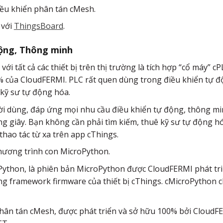
iều khiển phân tán cMesh.
 với
ThingsBoard
.
động, Thông minh
 với tất cả các thiết bị trên thị trường là tích hợp “cổ máy”
 của CloudFERMI. PLC rất quen dùng trong điều khiển tự độ
kỹ sư tự động hóa.
ời dùng, đáp ứng mọi nhu cầu điều khiển tự động, thông m
g giây. Bạn không cần phải tìm kiếm, thuê kỹ sư tự động hóa
thao tác từ xa trên app cThings.
 chương trình con MicroPython.
Python, là phiên bản MicroPython được CloudFERMI phát triển
 framework firmware của thiết bị cThings. cMicroPython cho
 phân tán cMesh, được phát triển và sở hữu 100% bởi Cloud