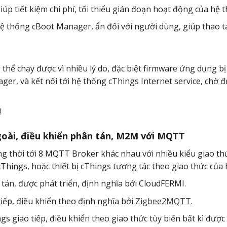
úp tiết kiệm chi phí, tối thiểu gián đoạn hoạt động của hệ 
 hệ thống cBoot Manager, ẩn đối với người dùng, giúp thao tá
thể chạy được vì nhiều lý do, đặc biệt firmware ứng dụng bị 
ger, và kết nối tới hệ thống cThings Internet service, chờ 
!
goài, điều khiển phân tán, M2M với MQTT
đồng thời tới 8 MQTT Broker khác nhau với nhiều kiểu giao
cThings, hoặc thiết bị cThings tương tác theo giao thức của
 tán, được phát triển, định nghĩa bởi CloudFERMI.
iếp, điều khiển theo định nghĩa bởi
Zigbee2MQTT
.
gs giao tiếp, điều khiển theo giao thức tùy biến bất kì đượ