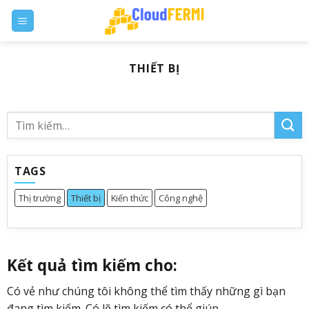
Skip
to
content
THIẾT BỊ
TAGS
Thị trường
Thiết bị
Kiến thức
Công nghệ
Kết quả tìm kiếm cho:
Có vẻ như chúng tôi không thể tìm thấy những gì bạn
đang tìm kiếm. Có lẽ tìm kiếm có thể giúp.