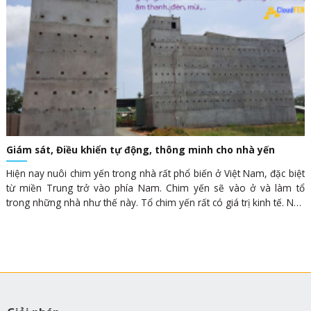
Giám sát, Điều khiển tự động, thông minh cho nhà yến
Hiện nay nuôi chim yến trong nhà rất phổ biến ở Việt Nam, đặc biệt
từ miền Trung trở vào phía Nam. Chim yến sẽ vào ở và làm tổ
trong những nhà như thế này. Tổ chim yến rất có giá trị kinh tế. Nên
việc dẫn dụ, tăng đàn trong nhà chim luôn là đề tài nóng hổi thu hút
sự quan tâm của chủ nhà. Giải pháp Giám sát, Điều khiển tự động,
thông minh cho nhà yến từ xa qua Internet Việc dẫn dụ, tăng đàn
này phụ thuộc nhiều vào vùng chim, và điều kiện môi trường bên
trong nhà yến như: ẩm, nhiệt, ánh sáng, mùi, âm thanh,…Vì vậy
giám sát, theo dõi thường xuyên, duy trì điều kiện môi trường 24/7
là rất thiết yếu với tất cả chủ nhà. Nếu không thì chim bỏ tổ, làm