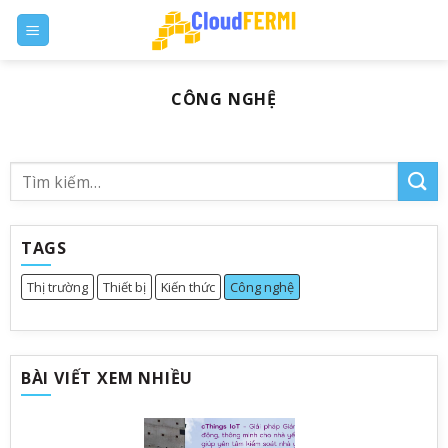
Skip
to
content
CÔNG NGHỆ
TAGS
Thị trường
Thiết bị
Kiến thức
Công nghệ
BÀI VIẾT XEM NHIỀU