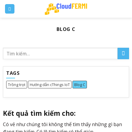
Skip
to
content
BLOG C
TAGS
Trồng trọt
Hướng dẫn cThings IoT
Blog C
Kết quả tìm kiếm cho:
Có vẻ như chúng tôi không thể tìm thấy những gì bạn
đang tìm kiếm. Có lẽ tìm kiếm có thể giúp.