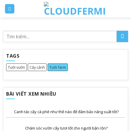
Skip
to
content
TAGS
Tưới vườn
Cây cảnh
Tưới farm
BÀI VIẾT XEM NHIỀU
Canh tác cây cà phê như thế nào để đảm bảo năng suất tốt?
Chăm sóc vườn cây tươi tốt cho người bận rộn?