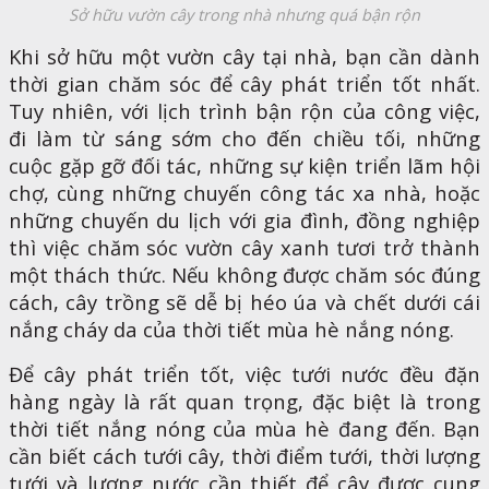
Sở hữu vườn cây trong nhà nhưng quá bận rộn
Khi sở hữu một vườn cây tại nhà, bạn cần dành
thời gian chăm sóc để cây phát triển tốt nhất.
Tuy nhiên, với lịch trình bận rộn của công việc,
đi làm từ sáng sớm cho đến chiều tối, những
cuộc gặp gỡ đối tác, những sự kiện triển lãm hội
chợ, cùng những chuyến công tác xa nhà, hoặc
những chuyến du lịch với gia đình, đồng nghiệp
thì việc chăm sóc vườn cây xanh tươi trở thành
một thách thức. Nếu không được chăm sóc đúng
cách, cây trồng sẽ dễ bị héo úa và chết dưới cái
nắng cháy da của thời tiết mùa hè nắng nóng.
Để cây phát triển tốt, việc tưới nước đều đặn
hàng ngày là rất quan trọng, đặc biệt là trong
thời tiết nắng nóng của mùa hè đang đến. Bạn
cần biết cách tưới cây, thời điểm tưới, thời lượng
tưới và lượng nước cần thiết để cây được cung