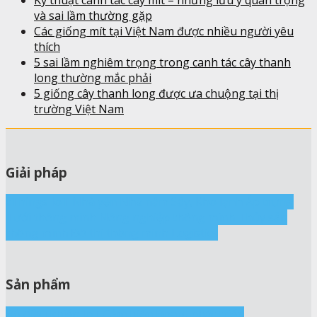
Kỹ thuật canh tác cây mít – những lưu ý quan trọng
và sai lầm thường gặp
Các giống mít tại Việt Nam được nhiều người yêu
thích
5 sai lầm nghiêm trọng trong canh tác cây thanh
long thường mắc phải
5 giống cây thanh long được ưa chuộng tại thị
trường Việt Nam
Giải pháp
cThings IoT
Nhà yến
Nhà nấm
Sấy, Kho lạnh
Ấp trứng
Tưới thông minh
Nông nghiệp thông minh
Thủy sản
thông minh
Đô thị thông minh
Logistics
Sản phẩm
Bộ điều khiển IoT
Cảm biến
Board phát triển