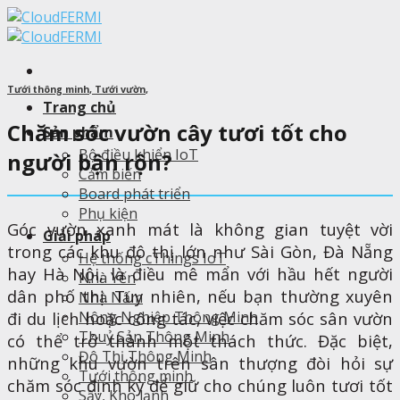
Skip
to
content
Tưới thông minh
,
Tưới vườn
,
Trang chủ
Chăm sóc vườn cây tươi tốt cho
Sản phẩm
Bộ điều khiển IoT
người bận rộn?
Cảm biến
Board phát triển
Phụ kiện
Góc vườn xanh mát là không gian tuyệt vời
Giải pháp
trong các khu đô thị lớn như Sài Gòn, Đà Nẵng
Hệ thống cThings IoT
hay Hà Nội, là điều mê mẩn với hầu hết người
Nhà Yến
dân phố thị. Tuy nhiên, nếu bạn thường xuyên
Nhà Nấm
đi du lịch hoặc công tác, việc chăm sóc sân vườn
Nông Nghiệp Thông Minh
Thuỷ Sản Thông Minh
có thể trở thành một thách thức. Đặc biệt,
Đô Thị Thông Minh
những khu vườn trên sân thượng đòi hỏi sự
Tưới thông minh
chăm sóc định kỳ để giữ cho chúng luôn tươi tốt
Sấy, Kho lạnh