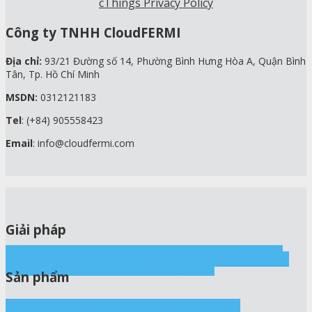
cThings Privacy Policy
Công ty TNHH CloudFERMI
Địa chỉ:
93/21 Đường số 14, Phường Bình Hưng Hòa A, Quận Bình
Tân, Tp. Hồ Chí Minh
MSDN:
0312121183
Tel
: (+84) 905558423
Email
: info@cloudfermi.com
Giải pháp
Tưới thông minh
Nông nghiệp thông minh
Thủy sản
cThings IoT
Nhà yến
Nhà nấm
Sấy, Kho lạnh
Ấp trứng
thông minh
Đô thị thông minh
Logistics
Sản phẩm
Bộ điều khiển IoT
Cảm biến
Board phát triển