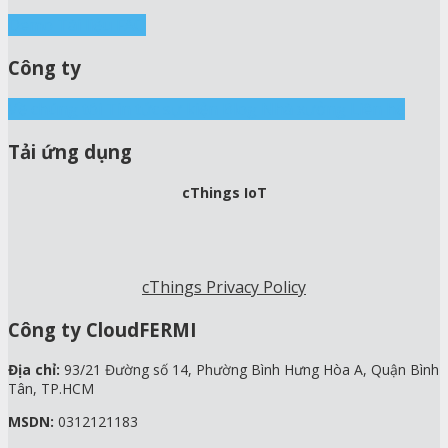
Demo
Tài liệu
FAQ
Công ty
Về chúng tôi
Tin tức sự kiện
Blog
Nhà xưởng
Liên hệ
Tải ứng dụng
cThings IoT
cThings Privacy Policy
Công ty CloudFERMI
Địa chỉ:
93/21 Đường số 14, Phường Bình Hưng Hòa A, Quận Bình
Tân, TP.HCM
MSDN:
0312121183