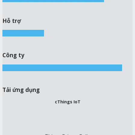
Hỗ trợ
Demo
Tài liệu
FAQ
Công ty
Về chúng tôi
Tin tức sự kiện
Blog
Nhà xưởng
Liên hệ
Tải ứng dụng
cThings IoT