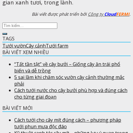
gian xanh tươi, trong lành.
Bài viết được phát triển bởi
Công ty
Cloud
FERMI
.
TAGS
Tưới vườn
Cây cảnh
Tưới farm
BÀI VIẾT XEM NHIỀU
“Tất tần tật” về cây bưởi – Giống cây ăn trái phổ
biến và dễ trồng
5 sai lầm khi chăm sóc vườn cây cảnh thường mắc
phải
Cách tưới nước cho cây bưởi phù hợp và đúng cách
cho từng giai đoạn
BÀI VIẾT MỚI
Cách tưới cho cây mít đúng cách – phương pháp
tưới phun mưa độc đáo