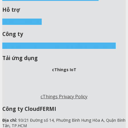
Hỗ trợ
Demo
Tài liệu
FAQ
Công ty
Về chúng tôi
Tin tức sự kiện
Blog
Nhà xưởng
Liên hệ
Tải ứng dụng
cThings IoT
cThings Privacy Policy
Công ty CloudFERMI
Địa chỉ:
93/21 Đường số 14, Phường Bình Hưng Hòa A, Quận Bình
Tân, TP.HCM