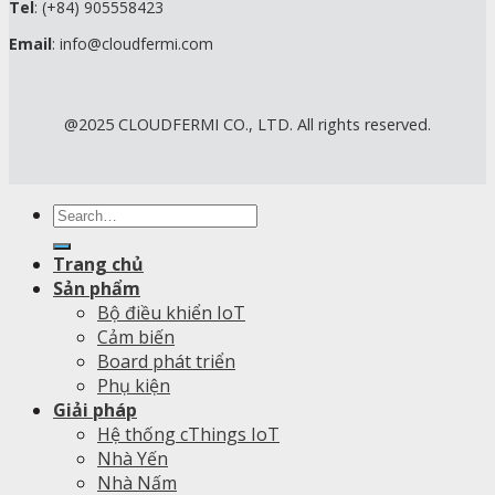
Tel
: (+84) 905558423
Email
: info@cloudfermi.com
@2025 CLOUDFERMI CO., LTD. All rights reserved.
Search
for:
Trang chủ
Sản phẩm
Bộ điều khiển IoT
Cảm biến
Board phát triển
Phụ kiện
Giải pháp
Hệ thống cThings IoT
Nhà Yến
Nhà Nấm