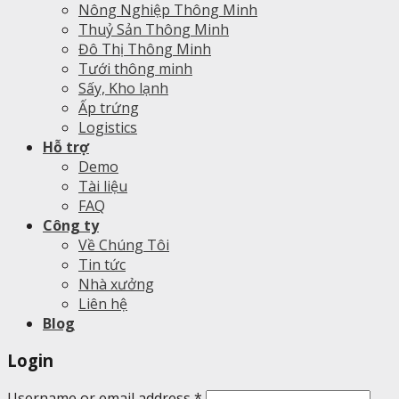
Nông Nghiệp Thông Minh
Thuỷ Sản Thông Minh
Đô Thị Thông Minh
Tưới thông minh
Sấy, Kho lạnh
Ấp trứng
Logistics
Hỗ trợ
Demo
Tài liệu
FAQ
Công ty
Về Chúng Tôi
Tin tức
Nhà xưởng
Liên hệ
Blog
Login
Username or email address
*