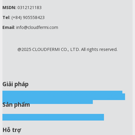
MSDN:
0312121183
Tel
: (+84) 905558423
Email
: info@cloudfermi.com
@2025 CLOUDFERMI CO., LTD. All rights reserved.
Giải pháp
Tưới thông minh
Nông nghiệp thông minh
Thủy sản
cThings IoT
Nhà yến
Nhà nấm
Sấy, Kho lạnh
Ấp trứng
thông minh
Đô thị thông minh
Logistics
Sản phẩm
Bộ điều khiển IoT
Cảm biến
Board phát triển
Hỗ trợ