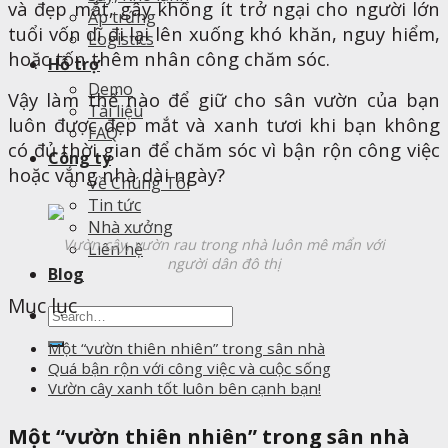
và đẹp mắt, gây không ít trở ngại cho người lớn
Ấp trứng
tuổi vốn dĩ đi lại lên xuống khó khăn, nguy hiểm,
Logistics
hoặc tốn thêm nhân công chăm sóc.
Hỗ trợ
Demo
Vậy làm thế nào để giữ cho sân vườn của bạn
Tài liệu
luôn được đẹp mắt và xanh tươi khi bạn không
FAQ
có đủ thời gian để chăm sóc vì bận rộn công việc
Công ty
hoặc vắng nhà dài ngày?
Về Chúng Tôi
Tin tức
Nhà xưởng
Vườn cây, vườn rau trong nhà luôn mê mẩn với
Liên hệ
người dân đô thị
Blog
Mục lục
Search
for:
Một “vườn thiên nhiên” trong sân nhà
Quá bận rộn với công việc và cuộc sống
Vườn cây xanh tốt luôn bên cạnh bạn!
M
ột “vườn thiên nhiên” trong sân nhà