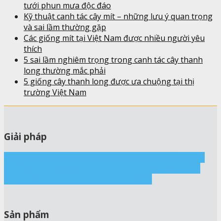
tưới phun mưa độc đáo
Kỹ thuật canh tác cây mít – những lưu ý quan trọng
và sai lầm thường gặp
Các giống mít tại Việt Nam được nhiều người yêu
thích
5 sai lầm nghiêm trọng trong canh tác cây thanh
long thường mắc phải
5 giống cây thanh long được ưa chuộng tại thị
trường Việt Nam
Giải pháp
cThings IoT
Nhà yến
Nhà nấm
Sấy, Kho lạnh
Ấp trứng
Tưới thông minh
Nông nghiệp thông minh
Thủy sản
thông minh
Đô thị thông minh
Logistics
Sản phẩm