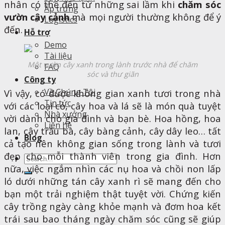
nhân có thể đến từ những sai lầm khi
chăm sóc
Ấp trứng
vườn cây cảnh
mà mọi người thường không để ý
Logistics
đến.
Hỗ trợ
Demo
Tài liệu
Một vườn cây xanh trong lành trước nhà để chăm
FAQ
sóc và thư giãn
Công ty
Về Chúng Tôi
Vì vậy, có được không gian xanh tươi trong nhà
Tin tức
với các loại cỏ, cây hoa và lá sẽ là món quà tuyệt
Nhà xưởng
vời dành cho gia đình và bạn bè. Hoa hồng, hoa
Liên hệ
lan, cây trầu bà, cây bàng cảnh, cây dây leo… tất
Blog
cả tạo nên không gian sống trong lành và tươi
đẹp cho mỗi thành viên trong gia đình. Hơn
Search
nữa, việc ngắm nhìn các nụ hoa và chồi non lấp
for:
ló dưới những tán cây xanh rì sẽ mang đến cho
bạn một trải nghiệm thật tuyệt vời. Chứng kiến
cây trồng ngày càng khỏe mạnh và đơm hoa kết
trái sau bao tháng ngày chăm sóc cũng sẽ giúp