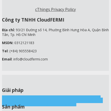
cThings Privacy Policy
Công ty TNHH CloudFERMI
Địa chỉ:
93/21 Đường số 14, Phường Bình Hưng Hòa A, Quận Bình
Tân, Tp. Hồ Chí Minh
MSDN:
0312121183
Tel
: (+84) 905558423
Email
: info@cloudfermi.com
Giải pháp
Tưới thông minh
Nông nghiệp thông minh
Thủy sản
cThings IoT
Nhà yến
Nhà nấm
Sấy, Kho lạnh
Ấp trứng
thông minh
Đô thị thông minh
Logistics
Sản phẩm