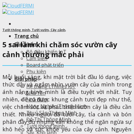
Skip
to
content
Tưới thông minh
,
Tưới vườn
,
Cây cảnh
,
Trang chủ
5 sai lầm khi chăm sóc vườn cây
Sản phẩm
Bộ điều khiển IoT
cảnh thường mắc phải
Cảm biến
Board phát triển
Phụ kiện
Mỗi buổi sáng, khi mặt trời bắt đầu ló dạng, việc
Giải pháp
thức dậy và ngắm nhìn vườn cây của mình trong
Hệ thống cThings IoT
ánh nắng bình minh là điều tuyệt vời nhất. Tuy
Nhà Yến
nhiên, để có được khung cảnh tươi đẹp như thế,
Nhà Nấm
việc chăm sóc và phát triển vườn cây là điều cần
Nông Nghiệp Thông Minh
Thuỷ Sản Thông Minh
thiết. Nhiều người đã tưới cây, tỉa cành và bón
Đô Thị Thông Minh
phân đầy đủ nhưng vẫn không thể ngăn ngừa sự
Tưới thông minh
khô héo và sức khỏe yếu của cây cảnh. Nguyên
Sấy, Kho lạnh