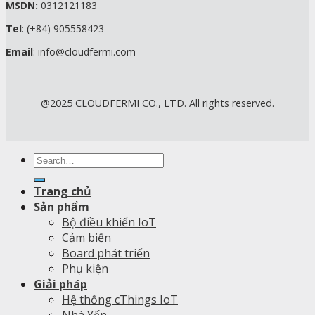
MSDN:
0312121183
Tel
: (+84) 905558423
Email
: info@cloudfermi.com
@2025 CLOUDFERMI CO., LTD. All rights reserved.
Search
for:
Trang chủ
Sản phẩm
Bộ điều khiển IoT
Cảm biến
Board phát triển
Phụ kiện
Giải pháp
Hệ thống cThings IoT
Nhà Yến