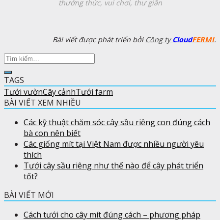
thưởng thức, vui chơi, thư giãn
Bài viết được phát triển bởi
Công ty
Cloud
FERMI
.
TAGS
Tưới vườn
Cây cảnh
Tưới farm
BÀI VIẾT XEM NHIỀU
Các kỹ thuật chăm sóc cây sầu riêng con đúng cách
bà con nên biết
Các giống mít tại Việt Nam được nhiều người yêu
thích
Tưới cây sầu riêng như thế nào để cây phát triển
tốt?
BÀI VIẾT MỚI
Cách tưới cho cây mít đúng cách – phương pháp