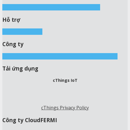
Bộ điều khiển IoT
Cảm biến
Board phát triển
Hỗ trợ
Demo
Tài liệu
FAQ
Công ty
Về chúng tôi
Tin tức sự kiện
Blog
Nhà xưởng
Liên hệ
Tải ứng dụng
cThings IoT
cThings Privacy Policy
Công ty CloudFERMI