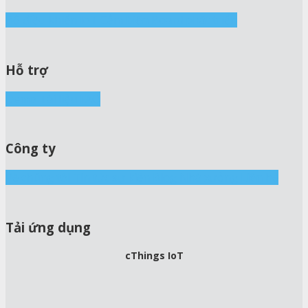
Bộ điều khiển IoT
Cảm biến
Board phát triển
Hỗ trợ
Demo
Tài liệu
FAQ
Công ty
Về chúng tôi
Tin tức sự kiện
Blog
Nhà xưởng
Liên hệ
Tải ứng dụng
cThings IoT