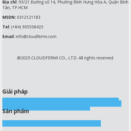
Địa chỉ:
93/21 Đường số 14, Phường Bình Hưng Hòa A, Quận Bình
Tân, TP.HCM
MSDN:
0312121183
Tel
: (+84) 905558423
Email
: info@cloudfermi.com
@2025 CLOUDFERMI CO., LTD. All rights reserved.
Giải pháp
Tưới thông minh
Nông nghiệp thông minh
Thủy sản
cThings IoT
Nhà yến
Nhà nấm
Sấy, Kho lạnh
Ấp trứng
thông minh
Đô thị thông minh
Logistics
Sản phẩm
Bộ điều khiển IoT
Cảm biến
Board phát triển