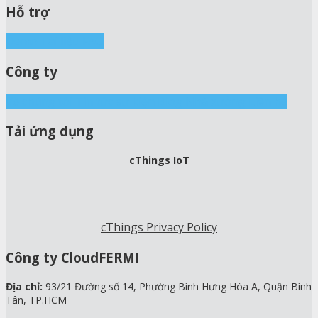
Hỗ trợ
Demo
Tài liệu
FAQ
Công ty
Về chúng tôi
Tin tức sự kiện
Blog
Nhà xưởng
Liên hệ
Tải ứng dụng
cThings IoT
cThings Privacy Policy
Công ty CloudFERMI
Địa chỉ:
93/21 Đường số 14, Phường Bình Hưng Hòa A, Quận Bình
Tân, TP.HCM