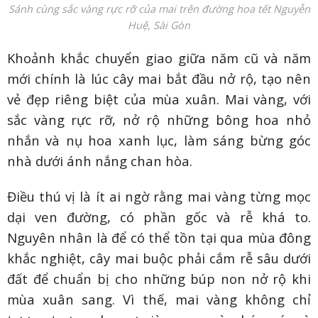
Sánh cùng sắc vàng rực rỡ của mai trên đường hoa tết Nguyễn
Huệ, Sài Gòn
Khoảnh khắc chuyển giao giữa năm cũ và năm
mới chính là lúc cây mai bắt đầu nở rộ, tạo nên
vẻ đẹp riêng biệt của mùa xuân. Mai vàng, với
sắc vàng rực rỡ, nở rộ những bông hoa nhỏ
nhắn và nụ hoa xanh lục, làm sáng bừng góc
nhà dưới ánh nắng chan hòa.
Điều thú vị là ít ai ngờ rằng mai vàng từng mọc
dại ven đường, có phần gốc và rễ khá to.
Nguyên nhân là để có thể tồn tại qua mùa đông
khắc nghiệt, cây mai buộc phải cắm rễ sâu dưới
đất để chuẩn bị cho những búp non nở rộ khi
mùa xuân sang. Vì thế, mai vàng không chỉ